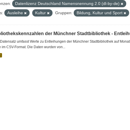
enzen:
Datenlizenz Deutschland Namensnennung 2.0 (dl-by-de)
s:
Ausleihe
Kultur
Gruppen:
Bildung, Kultur und Sport
bliothekskennzahlen der Münchner Stadtbibliothek - Entlei
Datensatz umfasst Werte zu Entleihungen der Münchner Stadtbibliothek auf Monat
e im CSV-Format. Die Daten wurden von...
V