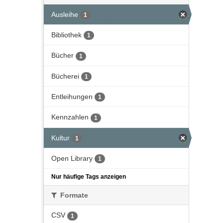
Ausleihe
1
Bibliothek
1
Bücher
1
Bücherei
1
Entleihungen
1
Kennzahlen
1
Kultur
1
Open Library
1
Nur häufige Tags anzeigen
Formate
CSV
1