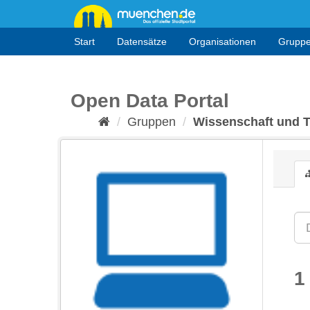
Überspringen
zum
Inhalt
Start
Datensätze
Organisationen
Grupp
Open Data Portal
Gruppen
Wissenschaft und 
1