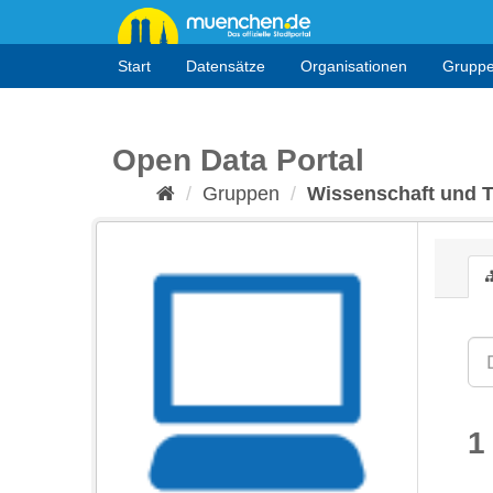
Überspringen
zum
Inhalt
Start
Datensätze
Organisationen
Grupp
Open Data Portal
Gruppen
Wissenschaft und 
1