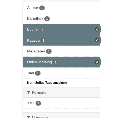
Author
1
Bibliothek
1
Bücher
1
Katalog
1
Metadaten
1
Online-Katalog
1
Titel
1
Nur häufige Tags anzeigen
Formate
XML
1
Lizenzen