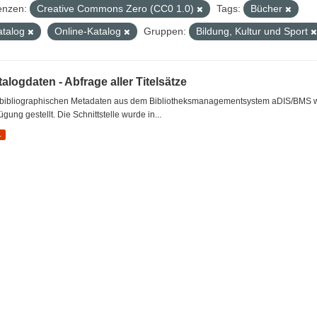
enzen:
Creative Commons Zero (CC0 1.0)
Tags:
Bücher
atalog
Online-Katalog
Gruppen:
Bildung, Kultur und Sport
alogdaten - Abfrage aller Titelsätze
 bibliographischen Metadaten aus dem Bibliotheksmanagementsystem aDIS/BMS wer
ügung gestellt. Die Schnittstelle wurde in...
L