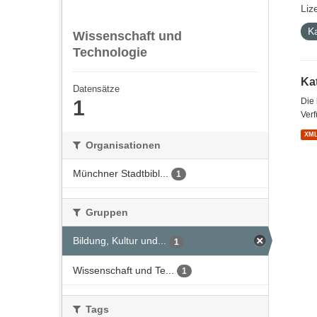
Liz
K
Wissenschaft und
Technologie
Kat
Datensätze
1
Die
Verf
XM
Organisationen
Münchner Stadtbibl...
1
Gruppen
Bildung, Kultur und...
1
Wissenschaft und Te...
1
Tags