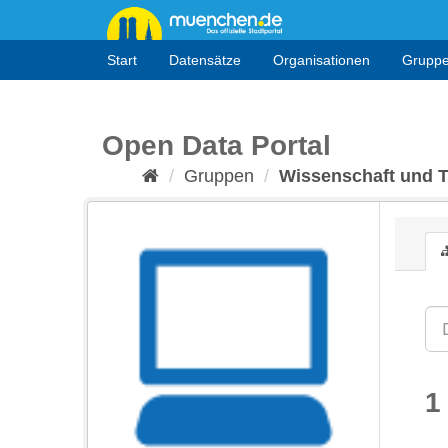
Überspringen
zum
Inhalt
Start
Datensätze
Organisationen
Grupp
Open Data Portal
Gruppen
Wissenschaft und 
1