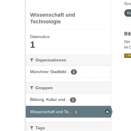
Gru
K
Wissenschaft und
Technologie
Bi
Datensätze
1
Der 
im C
CS
Organisationen
Münchner Stadtbibl...
1
Gruppen
Bildung, Kultur und...
1
Wissenschaft und Te...
1
Tags