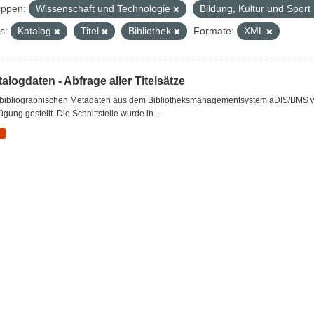
ppen:
Wissenschaft und Technologie
Bildung, Kultur und Sport
s:
Katalog
Titel
Bibliothek
Formate:
XML
alogdaten - Abfrage aller Titelsätze
 bibliographischen Metadaten aus dem Bibliotheksmanagementsystem aDIS/BMS wer
ügung gestellt. Die Schnittstelle wurde in...
L