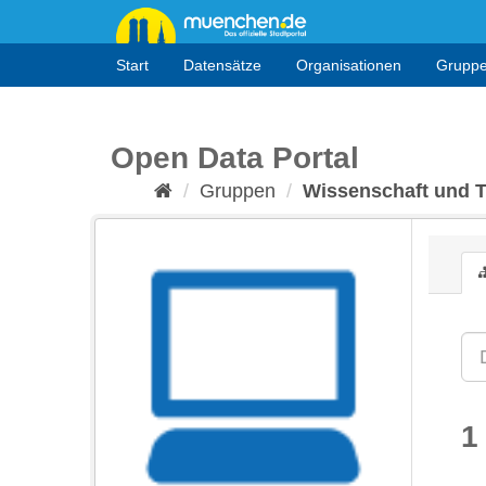
Überspringen
zum
Inhalt
Start
Datensätze
Organisationen
Grupp
Open Data Portal
Gruppen
Wissenschaft und 
1