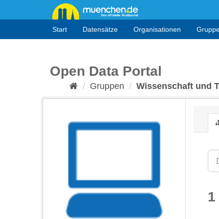
Überspringen
zum
Inhalt
Start
Datensätze
Organisationen
Grupp
Open Data Portal
Gruppen
Wissenschaft und 
1