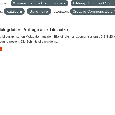
ppen:
Wissenschaft und Technologie
Bildung, Kultur und Sport
s:
Katalog
Bibliothek
Lizenzen:
Creative Commons Zero 
alogdaten - Abfrage aller Titelsätze
 bibliographischen Metadaten aus dem Bibliotheksmanagementsystem aDIS/BMS wer
ügung gestellt. Die Schnittstelle wurde in...
L