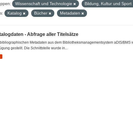
ppen:
Wissenschaft und Technologie
Bildung, Kultur und Sport
s:
Katalog
Bücher
Metadaten
alogdaten - Abfrage aller Titelsätze
 bibliographischen Metadaten aus dem Bibliotheksmanagementsystem aDIS/BMS wer
ügung gestellt. Die Schnittstelle wurde in...
L