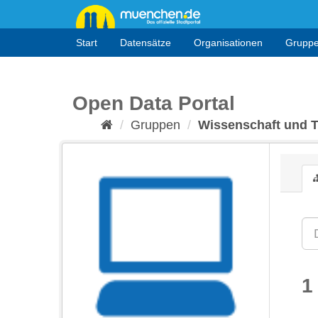
Überspringen
zum
Inhalt
Start
Datensätze
Organisationen
Grupp
Open Data Portal
Gruppen
Wissenschaft und 
1