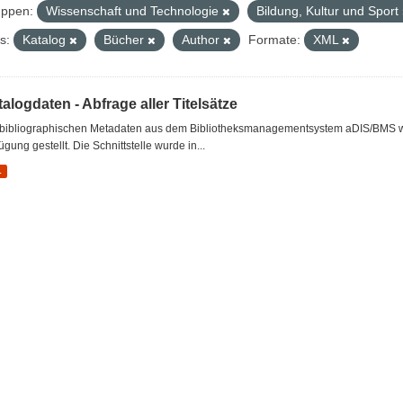
ppen:
Wissenschaft und Technologie
Bildung, Kultur und Sport
s:
Katalog
Bücher
Author
Formate:
XML
alogdaten - Abfrage aller Titelsätze
 bibliographischen Metadaten aus dem Bibliotheksmanagementsystem aDIS/BMS wer
ügung gestellt. Die Schnittstelle wurde in...
L