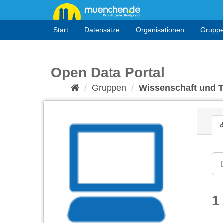
Überspringen
zum
Inhalt
Start
Datensätze
Organisationen
Grupp
Open Data Portal
Gruppen
Wissenschaft und 
1