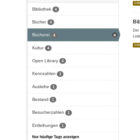
CS
Bibliothek
4
Bi
Bücher
4
Der 
Bücherei
4
List
CS
Kultur
4
Open Library
4
Kennzahlen
3
Ausleihe
1
Bestand
1
Besucherzahlen
1
Entleihungen
1
Nur häufige Tags anzeigen