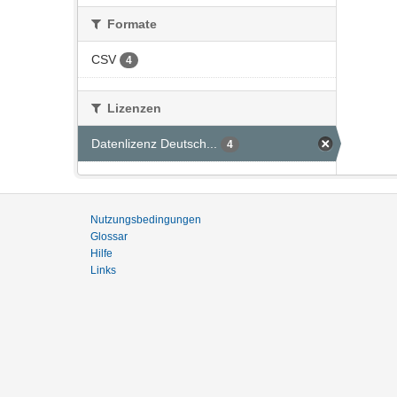
Formate
CSV
4
Lizenzen
Datenlizenz Deutsch...
4
Nutzungsbedingungen
Glossar
Hilfe
Links