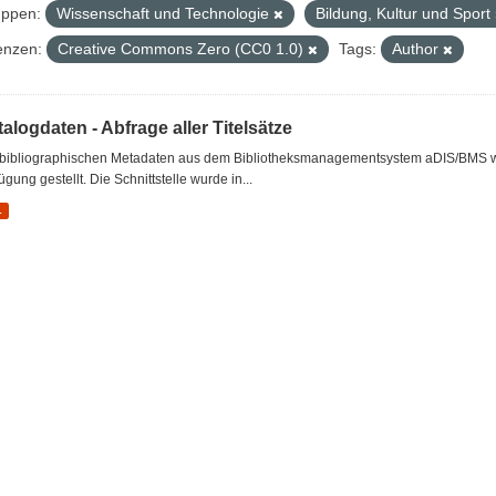
ppen:
Wissenschaft und Technologie
Bildung, Kultur und Sport
enzen:
Creative Commons Zero (CC0 1.0)
Tags:
Author
alogdaten - Abfrage aller Titelsätze
 bibliographischen Metadaten aus dem Bibliotheksmanagementsystem aDIS/BMS wer
ügung gestellt. Die Schnittstelle wurde in...
L