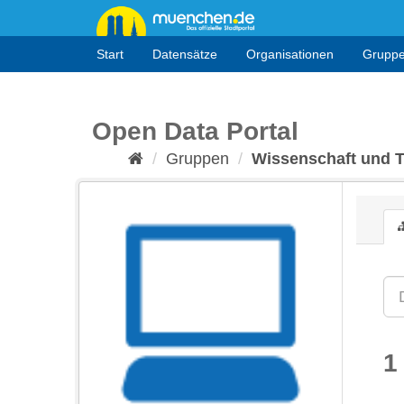
Überspringen
zum
Inhalt
Start
Datensätze
Organisationen
Grupp
Open Data Portal
Gruppen
Wissenschaft und 
1