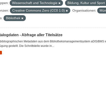
ppen:
Wissenschaft und Technologie
Bildung, Kultur und Sport
enzen:
Creative Commons Zero (CC0 1.0)
Organisationen:
Mün
s:
Bibliothek
alogdaten - Abfrage aller Titelsätze
 bibliographischen Metadaten aus dem Bibliotheksmanagementsystem aDIS/BMS wer
ügung gestellt. Die Schnittstelle wurde in...
L