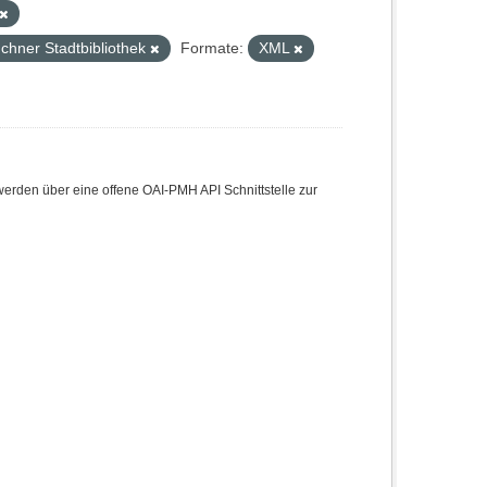
chner Stadtbibliothek
Formate:
XML
den über eine offene OAI-PMH API Schnittstelle zur