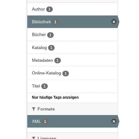
Author
1
Bibliothek
1
Bücher
1
Katalog
1
Metadaten
1
Online-Katalog
1
Titel
1
Nur häufige Tags anzeigen
Formate
XML
1
Lizenzen