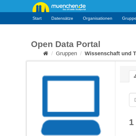
Überspringen
zum
Inhalt
Start
Datensätze
Organisationen
Grupp
Open Data Portal
Gruppen
Wissenschaft und 
1