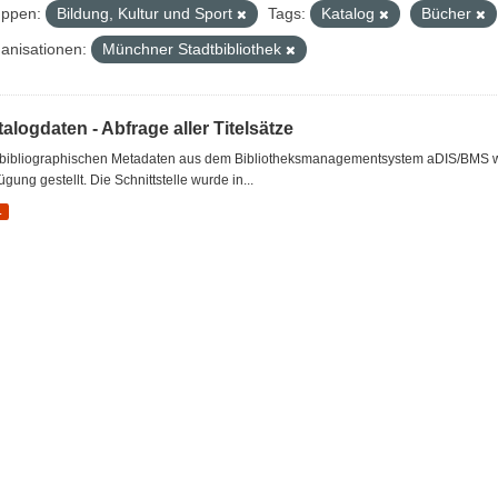
ppen:
Bildung, Kultur und Sport
Tags:
Katalog
Bücher
anisationen:
Münchner Stadtbibliothek
alogdaten - Abfrage aller Titelsätze
 bibliographischen Metadaten aus dem Bibliotheksmanagementsystem aDIS/BMS wer
ügung gestellt. Die Schnittstelle wurde in...
L