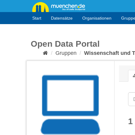
Überspringen
zum
Inhalt
Start
Datensätze
Organisationen
Grupp
Open Data Portal
Gruppen
Wissenschaft und 
1