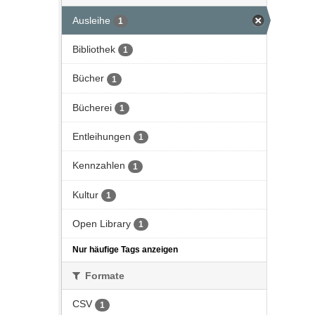
Ausleihe
1
Bibliothek
1
Bücher
1
Bücherei
1
Entleihungen
1
Kennzahlen
1
Kultur
1
Open Library
1
Nur häufige Tags anzeigen
Formate
CSV
1