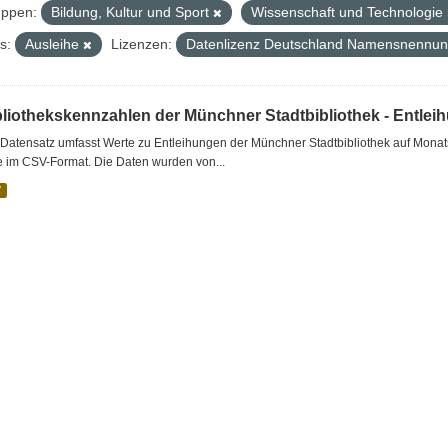
ppen:
Bildung, Kultur und Sport
Wissenschaft und Technologie
s:
Ausleihe
Lizenzen:
Datenlizenz Deutschland Namensnennung
bliothekskennzahlen der Münchner Stadtbibliothek - Entlei
Datensatz umfasst Werte zu Entleihungen der Münchner Stadtbibliothek auf Monat
e im CSV-Format. Die Daten wurden von...
V