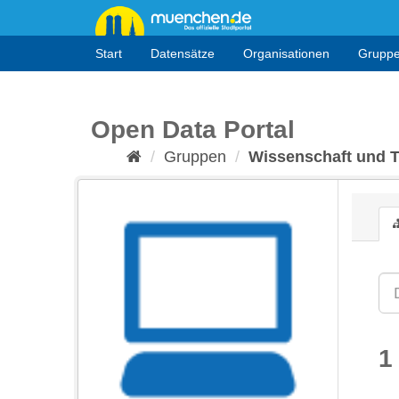
Überspringen
zum
Inhalt
Start
Datensätze
Organisationen
Grupp
Open Data Portal
Gruppen
Wissenschaft und 
1