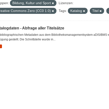
ppen:
Bildung, Kultur und Sport
Lizenzen:
reative Commons Zero (CC0 1.0)
Tags:
Katalog
Titel
alogdaten - Abfrage aller Titelsätze
 bibliographischen Metadaten aus dem Bibliotheksmanagementsystem aDIS/BMS wer
ügung gestellt. Die Schnittstelle wurde in...
L