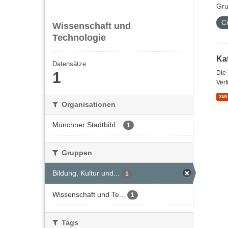
Gru
C
Wissenschaft und
Technologie
Kat
Datensätze
1
Die
Verf
XM
Organisationen
Münchner Stadtbibl...
1
Gruppen
Bildung, Kultur und...
1
Wissenschaft und Te...
1
Tags