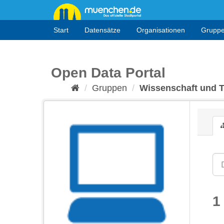
Überspringen
zum
Inhalt
Start
Datensätze
Organisationen
Grupp
Open Data Portal
Gruppen
Wissenschaft und 
1