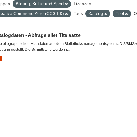
ppen:
Bildung, Kultur und Sport
Lizenzen:
reative Commons Zero (CC0 1.0)
Tags:
Katalog
Titel
O
alogdaten - Abfrage aller Titelsätze
 bibliographischen Metadaten aus dem Bibliotheksmanagementsystem aDIS/BMS wer
ügung gestellt. Die Schnittstelle wurde in...
L