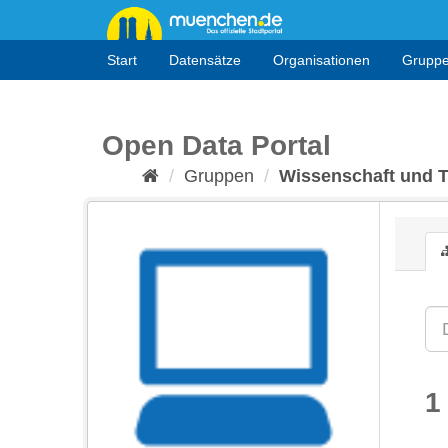
Überspringen
zum
Inhalt
Start
Datensätze
Organisationen
Grupp
Open Data Portal
Gruppen
Wissenschaft und 
1