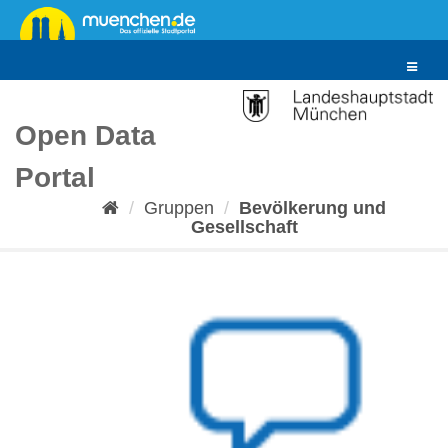
Überspringen
zum
Inhalt
Toggle
navigat
Open Data
Portal
Gruppen
Bevölkerung und
Gesellschaft