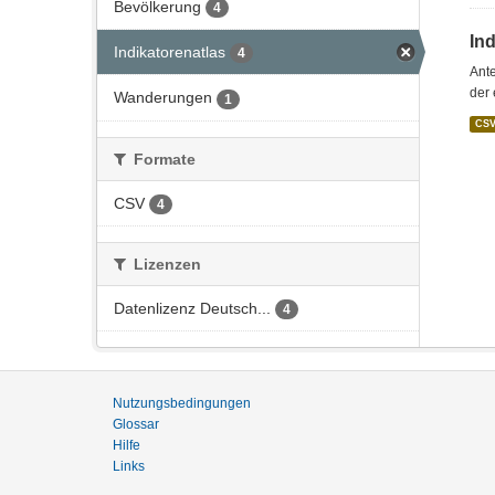
Bevölkerung
4
In
Indikatorenatlas
4
Ante
der 
Wanderungen
1
CS
Formate
CSV
4
Lizenzen
Datenlizenz Deutsch...
4
Nutzungsbedingungen
Glossar
Hilfe
Links