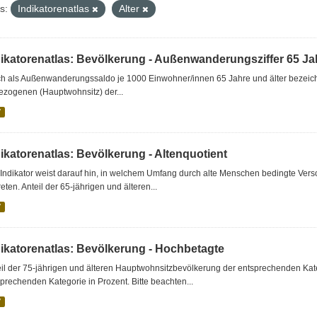
s:
Indikatorenatlas
Alter
dikatorenatlas: Bevölkerung - Außenwanderungsziffer 65 Jah
h als Außenwanderungssaldo je 1000 Einwohner/innen 65 Jahre und älter bezeichne
ezogenen (Hauptwohnsitz) der...
V
ikatorenatlas: Bevölkerung - Altenquotient
Indikator weist darauf hin, in welchem Umfang durch alte Menschen bedingte Ver
reten. Anteil der 65-jährigen und älteren...
V
dikatorenatlas: Bevölkerung - Hochbetagte
eil der 75-jährigen und älteren Hauptwohnsitzbevölkerung der entsprechenden Ka
prechenden Kategorie in Prozent. Bitte beachten...
V