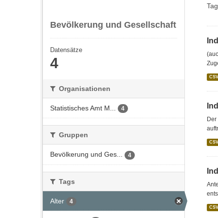
Tag
Bevölkerung und Gesellschaft
In
Datensätze
(auc
4
Zug
CS
Organisationen
Ind
Statistisches Amt M...
4
Der 
auft
Gruppen
CS
Bevölkerung und Ges...
4
In
Tags
Ant
ents
Alter
4
CS