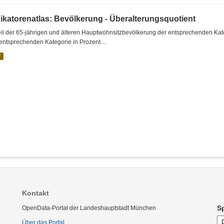
dikatorenatlas: Bevölkerung - Überalterungsquotient
il der 65-jährigen und älteren Hauptwohnsitzbevölkerung der entsprechenden Kat
entsprechenden Kategorie in Prozent....
V
Kontakt
S
OpenData-Portal der Landeshauptstadt München
Über das Portal