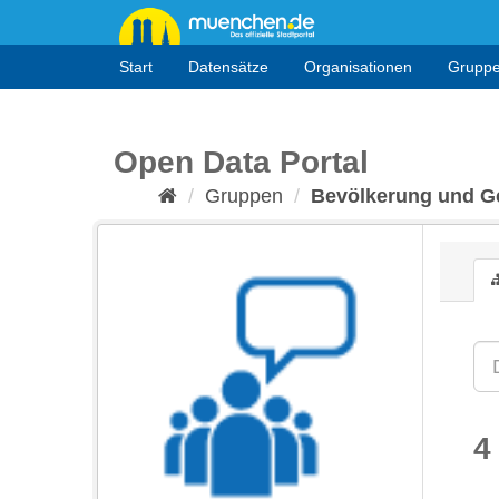
Überspringen
zum
Inhalt
Start
Datensätze
Organisationen
Grupp
Open Data Portal
Gruppen
Bevölkerung und Ge
4