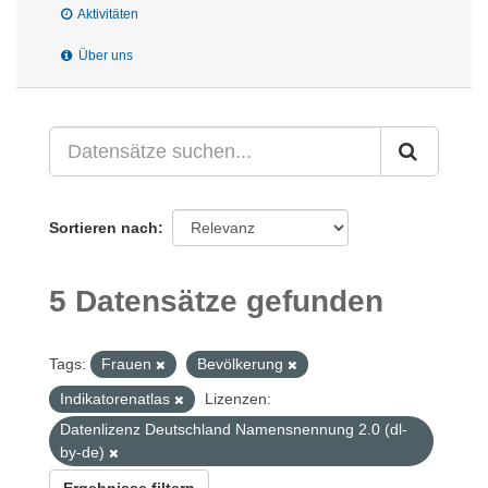
Aktivitäten
Über uns
Sortieren nach
5 Datensätze gefunden
Tags:
Frauen
Bevölkerung
Indikatorenatlas
Lizenzen:
Datenlizenz Deutschland Namensnennung 2.0 (dl-
by-de)