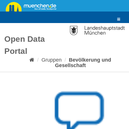
Überspringen
zum
Inhalt
Toggle
navigat
Open Data
Portal
Gruppen
Bevölkerung und
Gesellschaft