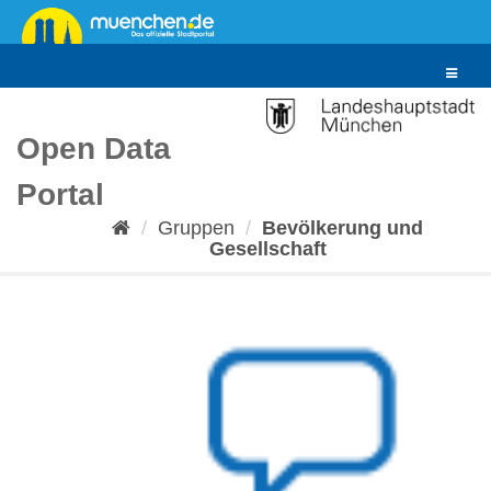
Überspringen
zum
Inhalt
Toggle
navigat
Open Data
Portal
Gruppen
Bevölkerung und
Gesellschaft