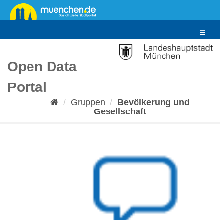
Überspringen
zum
Inhalt
Toggle
navigat
Open Data
Portal
Gruppen
Bevölkerung und
Gesellschaft