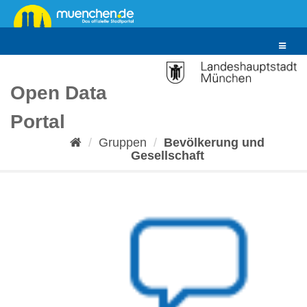
Überspringen
zum
Inhalt
Toggle
navigat
Open Data
Portal
Gruppen
Bevölkerung und
Gesellschaft