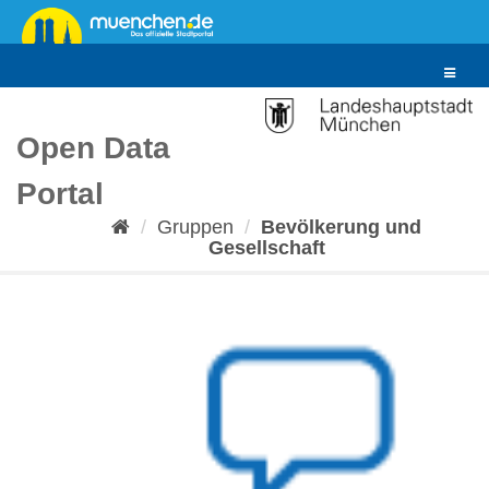
Überspringen
zum
Inhalt
Toggle
navigat
Open Data
Portal
Gruppen
Bevölkerung und
Gesellschaft