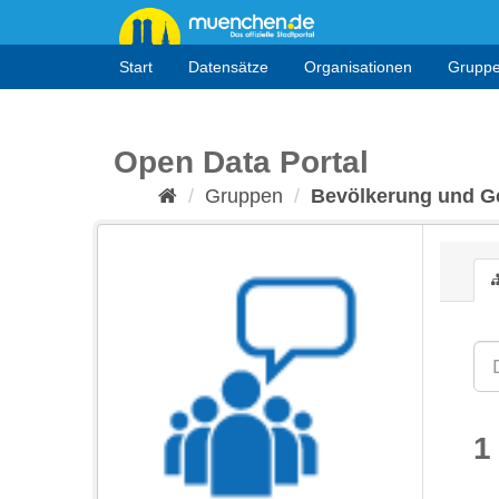
Überspringen
zum
Inhalt
Start
Datensätze
Organisationen
Grupp
Open Data Portal
Gruppen
Bevölkerung und Ge
1