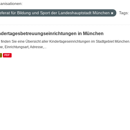
anisationen:
eferat für Bildung und Sport der Landeshauptstadt München
Tags:
ndertagesbetreuungseinrichtungen in München
 finden Sie eine Übersicht aller Kindertageseinrichtungen im Stadtgebiet München.
, Einrichtungsart, Adresse,...
V
PDF