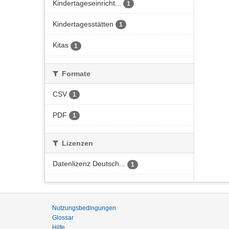
Kindertageseinricht...
1
Kindertagesstätten
1
Kitas
1
Formate
CSV
1
PDF
1
Lizenzen
Datenlizenz Deutsch...
1
Nutzungsbedingungen
Glossar
Hilfe