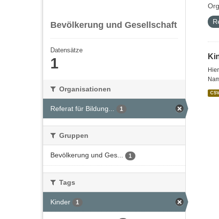
Org
R
Bevölkerung und Gesellschaft
Datensätze
Ki
1
Hier
Name
Organisationen
CS
Referat für Bildung...
1
Gruppen
Bevölkerung und Ges...
1
Tags
Kinder
1