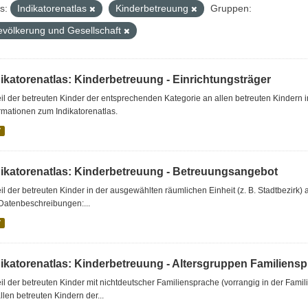
s:
Indikatorenatlas
Kinderbetreuung
Gruppen:
evölkerung und Gesellschaft
dikatorenatlas: Kinderbetreuung - Einrichtungsträger
il der betreuten Kinder der entsprechenden Kategorie an allen betreuten Kindern 
rmationen zum Indikatorenatlas.
V
dikatorenatlas: Kinderbetreuung - Betreuungsangebot
il der betreuten Kinder in der ausgewählten räumlichen Einheit (z. B. Stadtbezirk) 
Datenbeschreibungen:...
V
dikatorenatlas: Kinderbetreuung - Altersgruppen Familiens
il der betreuten Kinder mit nichtdeutscher Familiensprache (vorrangig in der Fa
llen betreuten Kindern der...