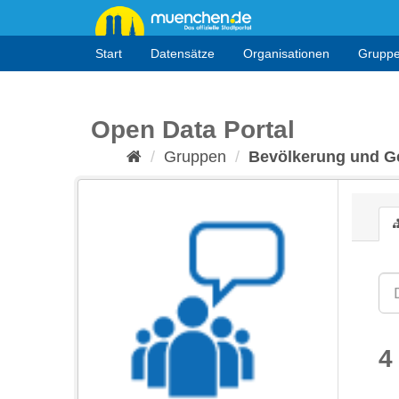
Überspringen
zum
Inhalt
Start
Datensätze
Organisationen
Grupp
Open Data Portal
Gruppen
Bevölkerung und Ge
4