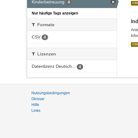
Kinderbetreuung
4
CS
Nur häufige Tags anzeigen
In
Formate
Ante
Info
CSV
4
CS
Lizenzen
Datenlizenz Deutsch...
4
Nutzungsbedingungen
Glossar
Hilfe
Links