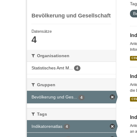
Tag
B
Bevölkerung und Gesellschaft
Datensätze
In
4
Ante
Info
Organisationen
CS
Statistisches Amt M...
4
In
Gruppen
Ante
die 
Bevölkerung und Ges...
4
CS
Tags
In
Ante
Indikatorenatlas
4
an a