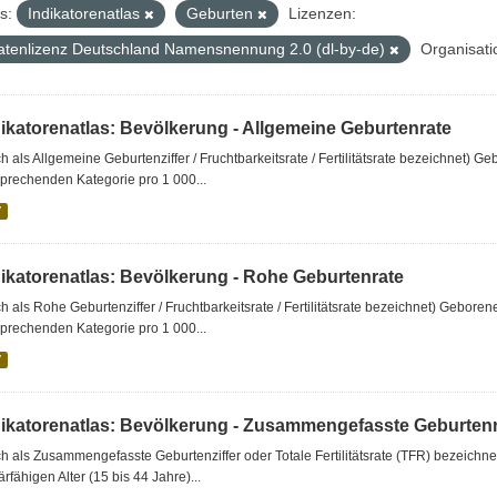
s:
Indikatorenatlas
Geburten
Lizenzen:
atenlizenz Deutschland Namensnennung 2.0 (dl-by-de)
Organisati
dikatorenatlas: Bevölkerung - Allgemeine Geburtenrate
h als Allgemeine Geburtenziffer / Fruchtbarkeitsrate / Fertilitätsrate bezeichnet) 
prechenden Kategorie pro 1 000...
V
dikatorenatlas: Bevölkerung - Rohe Geburtenrate
h als Rohe Geburtenziffer / Fruchtbarkeitsrate / Fertilitätsrate bezeichnet) Gebore
prechenden Kategorie pro 1 000...
V
dikatorenatlas: Bevölkerung - Zusammengefasste Geburten
h als Zusammengefasste Geburtenziffer oder Totale Fertilitätsrate (TFR) bezeichnet)
rfähigen Alter (15 bis 44 Jahre)...