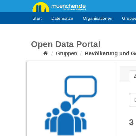
Überspringen
zum
Inhalt
Start
Datensätze
Organisationen
Grupp
Open Data Portal
Gruppen
Bevölkerung und Ge
3