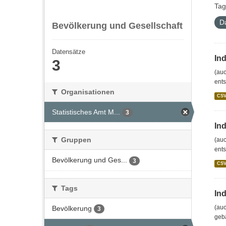
Tag
D
Bevölkerung und Gesellschaft
Datensätze
In
3
(auc
ents
Organisationen
CS
Statistisches Amt M...
3
In
Gruppen
(auc
ents
Bevölkerung und Ges...
3
CS
Tags
In
(auc
Bevölkerung
3
gebä