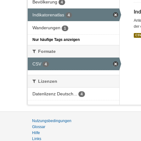
Bevölkerung
4
In
Indikatorenatlas
4
Ante
der 
Wanderungen
1
CS
Nur häufige Tags anzeigen
Formate
CSV
4
Lizenzen
Datenlizenz Deutsch...
4
Nutzungsbedingungen
Glossar
Hilfe
Links