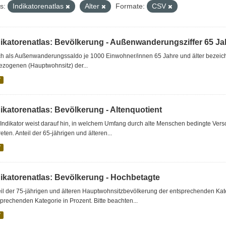
s:
Indikatorenatlas
Alter
Formate:
CSV
dikatorenatlas: Bevölkerung - Außenwanderungsziffer 65 Jah
h als Außenwanderungssaldo je 1000 Einwohner/innen 65 Jahre und älter bezeichne
ezogenen (Hauptwohnsitz) der...
V
ikatorenatlas: Bevölkerung - Altenquotient
Indikator weist darauf hin, in welchem Umfang durch alte Menschen bedingte Ver
reten. Anteil der 65-jährigen und älteren...
V
dikatorenatlas: Bevölkerung - Hochbetagte
eil der 75-jährigen und älteren Hauptwohnsitzbevölkerung der entsprechenden Ka
prechenden Kategorie in Prozent. Bitte beachten...
V