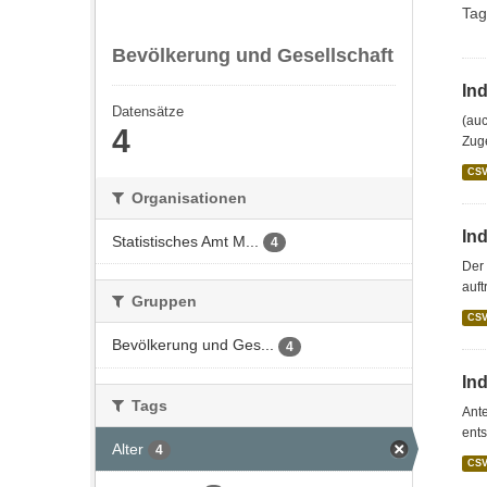
Tag
Bevölkerung und Gesellschaft
In
Datensätze
(auc
4
Zug
CS
Organisationen
Ind
Statistisches Amt M...
4
Der 
auft
Gruppen
CS
Bevölkerung und Ges...
4
In
Tags
Ant
ents
Alter
4
CS