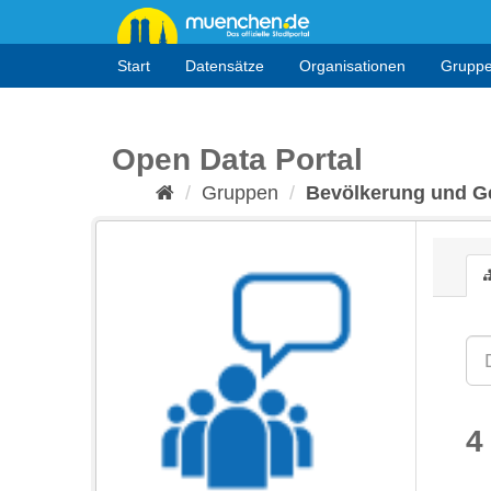
Überspringen
zum
Inhalt
Start
Datensätze
Organisationen
Grupp
Open Data Portal
Gruppen
Bevölkerung und Ge
4