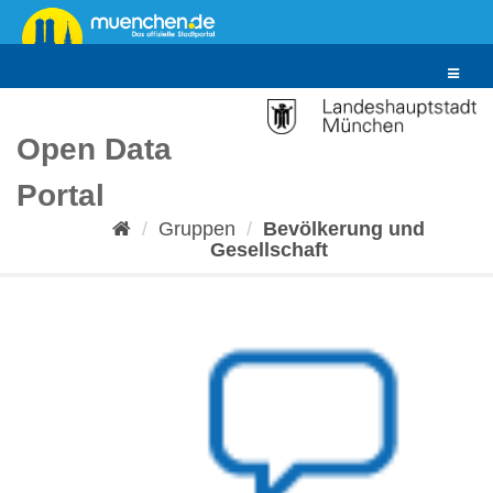
Überspringen
zum
Inhalt
Toggle
navigat
Open Data
Portal
Gruppen
Bevölkerung und
Gesellschaft