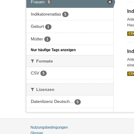
Frauen
5
In
Indikatorenatlas
5
Ante
Hau
Geburt
1
CS
Mütter
1
Nur häufige Tags anzeigen
Ind
Ante
Formate
eine
CSV
5
CS
Lizenzen
Datenlizenz Deutsch...
5
Nutzungsbedingungen
Glossar