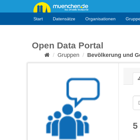
Überspringen
zum
Inhalt
Start
Datensätze
Organisationen
Grupp
Open Data Portal
Gruppen
Bevölkerung und Ge
5