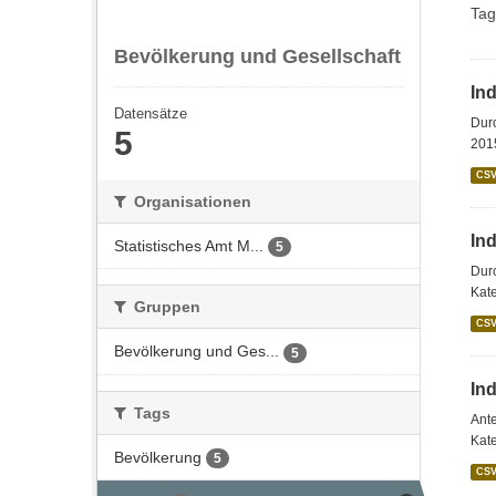
Tag
Bevölkerung und Gesellschaft
Ind
Datensätze
Durc
5
201
CS
Organisationen
In
Statistisches Amt M...
5
Durc
Kate
Gruppen
CS
Bevölkerung und Ges...
5
In
Tags
Ant
Kate
Bevölkerung
5
CS