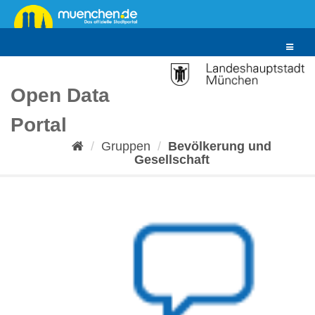
Überspringen
zum
Inhalt
Toggle
navigat
Open Data
Portal
Gruppen
Bevölkerung und
Gesellschaft