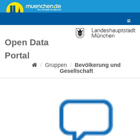
Überspringen
zum
Inhalt
Toggle
navigat
Open Data
Portal
Gruppen
Bevölkerung und
Gesellschaft