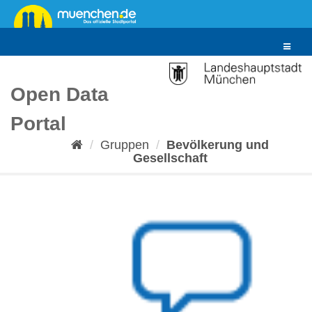
Überspringen
zum
Inhalt
Toggle
navigat
Open Data
Portal
Gruppen
Bevölkerung und
Gesellschaft