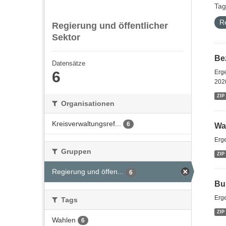
Tag
R
Regierung und öffentlicher
Sektor
Be
Datensätze
6
Erg
202
ZIP
Organisationen
Kreisverwaltungsref...
6
Wa
Erg
Gruppen
ZIP
Regierung und öffen...
6
Bu
Erg
Tags
ZIP
Wahlen
6