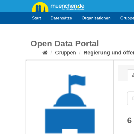
Überspringen
zum
Inhalt
Start
Datensätze
Organisationen
Grupp
Open Data Portal
Gruppen
Regierung und öffen
6