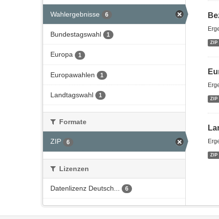
Wahlergebnisse
Be
6
Erg
Bundestagswahl
1
ZIP
Europa
1
Eu
Europawahlen
1
Erg
Landtagswahl
1
ZIP
Formate
La
ZIP
Erg
6
ZIP
Lizenzen
Datenlizenz Deutsch...
6