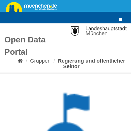
Überspringen
zum
Inhalt
Toggle
navigat
Open Data
Portal
Gruppen
Regierung und öffentlicher
Sektor