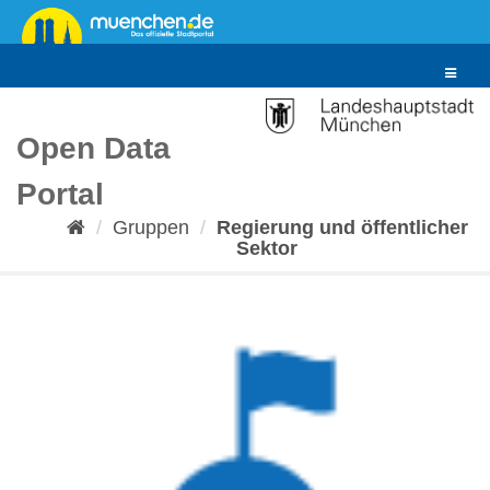
Überspringen
zum
Inhalt
Toggle
navigat
Open Data
Portal
Gruppen
Regierung und öffentlicher
Sektor