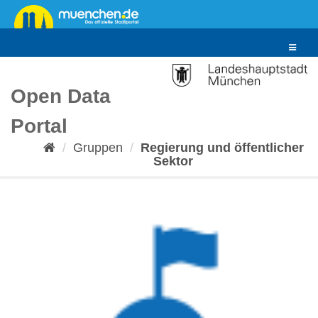
Überspringen
zum
Inhalt
Toggle
navigat
Open Data
Portal
Gruppen
Regierung und öffentlicher
Sektor