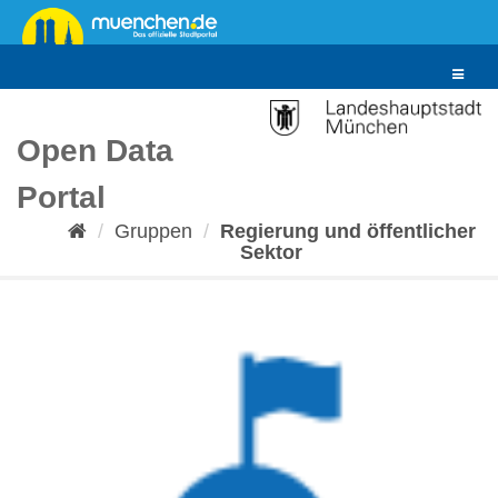
Überspringen
zum
Inhalt
Toggle
navigat
Open Data
Portal
Gruppen
Regierung und öffentlicher
Sektor