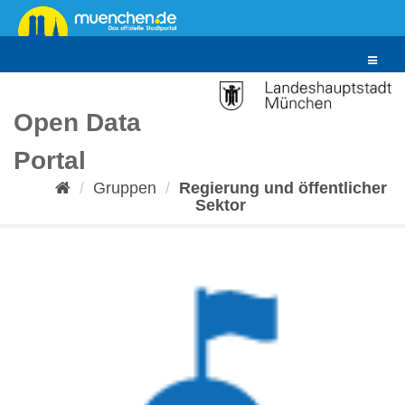
Überspringen
zum
Inhalt
Toggle
navigat
Open Data
Portal
Gruppen
Regierung und öffentlicher
Sektor