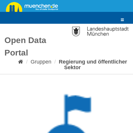
Überspringen
zum
Inhalt
Toggle
navigat
Open Data
Portal
Gruppen
Regierung und öffentlicher
Sektor