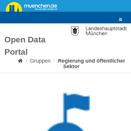
Überspringen
zum
Inhalt
Toggle
navigat
Open Data
Portal
Gruppen
Regierung und öffentlicher
Sektor