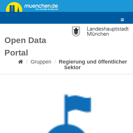
Überspringen
zum
Inhalt
Toggle
navigat
Open Data
Portal
Gruppen
Regierung und öffentlicher
Sektor