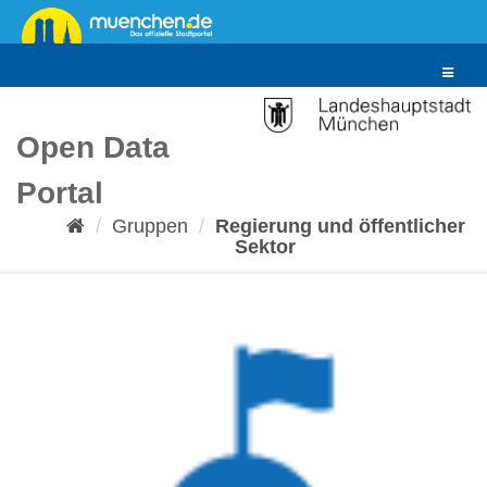
Überspringen
zum
Inhalt
Toggle
navigat
Open Data
Portal
Gruppen
Regierung und öffentlicher
Sektor