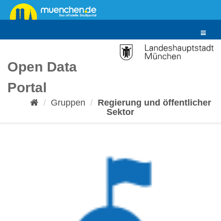
Überspringen
zum
Inhalt
Toggle
navigat
Open Data
Portal
Gruppen
Regierung und öffentlicher
Sektor