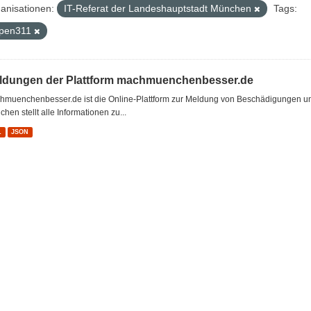
anisationen:
IT-Referat der Landeshauptstadt München
Tags:
pen311
ldungen der Plattform machmuenchenbesser.de
hmuenchenbesser.de ist die Online-Plattform zur Meldung von Beschädigungen u
hen stellt alle Informationen zu...
L
JSON