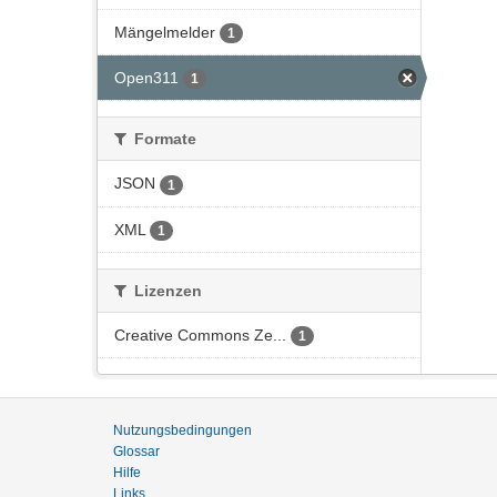
Mängelmelder
1
Open311
1
Formate
JSON
1
XML
1
Lizenzen
Creative Commons Ze...
1
Nutzungsbedingungen
Glossar
Hilfe
Links