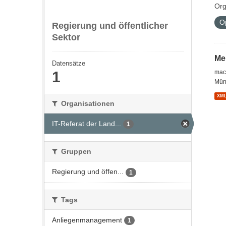
Org
O
Regierung und öffentlicher
Sektor
Me
Datensätze
1
mac
Münc
XM
Organisationen
IT-Referat der Land...
1
Gruppen
Regierung und öffen...
1
Tags
Anliegenmanagement
1