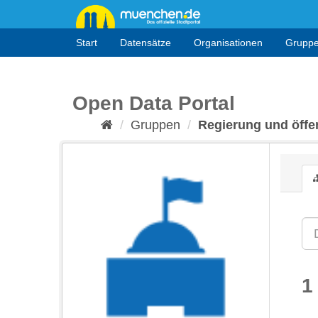
Überspringen
zum
Inhalt
Start
Datensätze
Organisationen
Grupp
Open Data Portal
Gruppen
Regierung und öffen
1