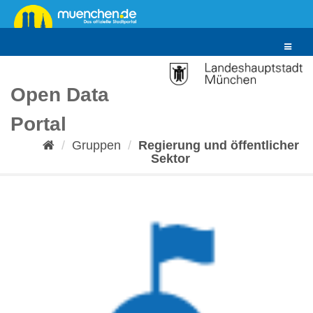
Überspringen
zum
Inhalt
Toggle
navigat
Open Data
Portal
Gruppen
Regierung und öffentlicher
Sektor