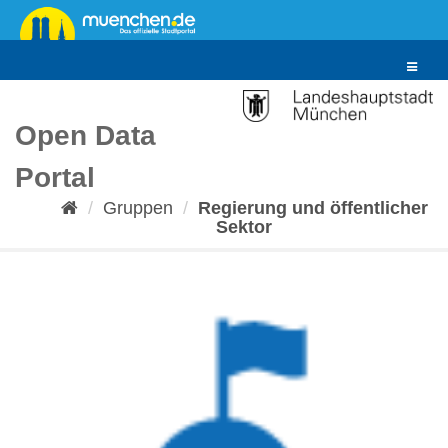
Überspringen
zum
Inhalt
Toggle
navigat
Open Data
Portal
Gruppen
Regierung und öffentlicher
Sektor