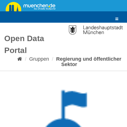
Überspringen
zum
Inhalt
Toggle
navigat
Open Data
Portal
Gruppen
Regierung und öffentlicher
Sektor