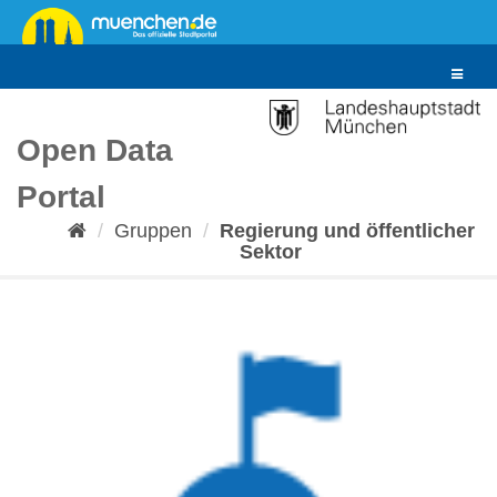
Überspringen
zum
Inhalt
Toggle
navigat
Open Data
Portal
Gruppen
Regierung und öffentlicher
Sektor