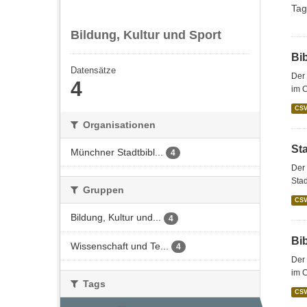
Tag
Bildung, Kultur und Sport
Bi
Datensätze
Der 
4
im 
CS
Organisationen
St
Münchner Stadtbibl...
4
Der 
Stad
Gruppen
CS
Bildung, Kultur und...
4
Bi
Wissenschaft und Te...
4
Der 
im C
Tags
CS