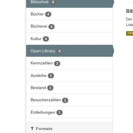
Bibliothek
4
Bi
Bücher
4
Der 
List
Bücherei
4
CS
Kultur
4
Open Library
4
Kennzahlen
3
Ausleihe
1
Bestand
1
Besucherzahlen
1
Entleihungen
1
Formate