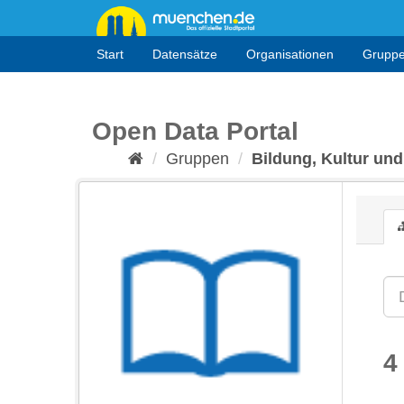
Überspringen
zum
Inhalt
Start
Datensätze
Organisationen
Grupp
Open Data Portal
Gruppen
Bildung, Kultur und
4