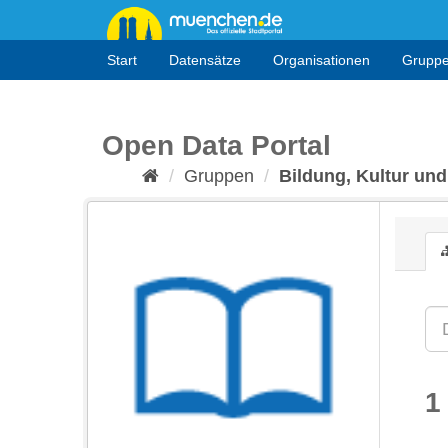
Überspringen
zum
Inhalt
Start
Datensätze
Organisationen
Grupp
Open Data Portal
Gruppen
Bildung, Kultur und
1