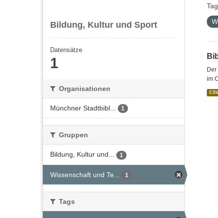
Tag
W
Bildung, Kultur und Sport
Datensätze
Bi
1
Der 
im 
Organisationen
CS
Münchner Stadtbibl...
1
Gruppen
Bildung, Kultur und...
1
Wissenschaft und Te...
1
Tags