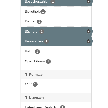
Besucherzahlen
1
Bibliothek
1
Bücher
1
Bücherei
1
Kennzahlen
1
Kultur
1
Open Library
1
Formate
CSV
1
Lizenzen
Datenlizenz Deutsch...
1