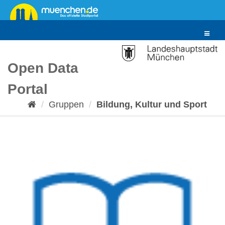
Überspringen
zum
Inhalt
Toggle
navigat
Open Data
Portal
Gruppen
Bildung, Kultur und Sport